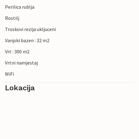
dolaska u objekt ili tijekom vašeg boravka. U tom slučaju
Perilica rublja
novac vam neće biti vraćen.
Rostilj
Troskovi rezija ukljuceni
Vanjski bazen : 32 m2
Vrt : 300 m2
Vrtni namjestaj
WiFi
Lokacija