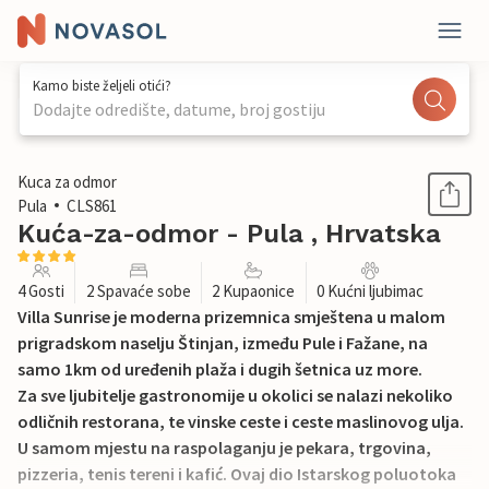
Kamo biste željeli otići?
Dodajte odredište, datume, broj gostiju
1 / 39
Kuca za odmor
Pula
CLS861
Kuća-za-odmor - Pula , Hrvatska
4 Gosti
2 Spavaće sobe
2 Kupaonice
0 Kućni ljubimac
Villa Sunrise je moderna prizemnica smještena u malom
prigradskom naselju Štinjan, između Pule i Fažane, na
samo 1km od uređenih plaža i dugih šetnica uz more.
Za sve ljubitelje gastronomije u okolici se nalazi nekoliko
odličnih restorana, te vinske ceste i ceste maslinovog ulja.
U samom mjestu na raspolaganju je pekara, trgovina,
pizzeria, tenis tereni i kafić. Ovaj dio Istarskog poluotoka