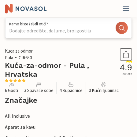
Kamo biste željeli otići?
Dodajte odredište, datume, broj gostiju
1 / 57
Kuca za odmor
Pula
CIR650
Kuća-za-odmor - Pula ,
4.9
Hrvatska
out of 5
6 Gosti
3 Spavaće sobe
4 Kupaonice
0 Kućni ljubimac
Značajke
All Inclusive
Aparat za kavu