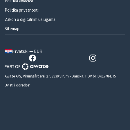
Politika kolačića
Politika privatnosti
Zakon o digitalnim uslugama
Sitemap
Hrvatski — EUR
Awaze A/S, Virumgårdsvej 27, 2830 Virum - Danska, PDV br. DK17484575
Uvjeti i odredbe*