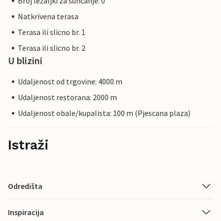
Broj ležaljki za sunčanje: 0
Natkrivena terasa
Terasa ili slicno br. 1
Terasa ili slicno br. 2
U blizini
Udaljenost od trgovine: 4000 m
Udaljenost restorana: 2000 m
Udaljenost obale/kupalista: 100 m (Pjescana plaza)
Istraži
Odredišta
Inspiracija