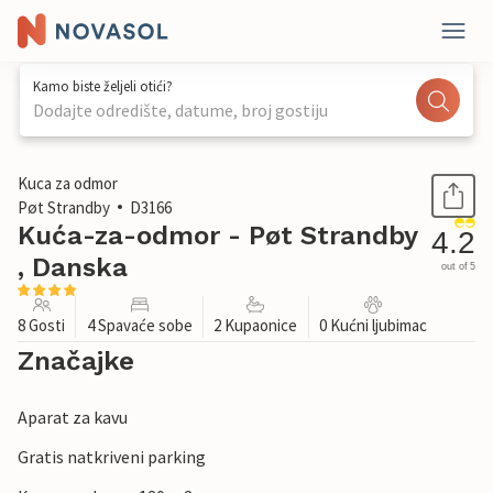
Kamo biste željeli otići?
Dodajte odredište, datume, broj gostiju
1 / 26
Kuca za odmor
Pøt Strandby
D3166
Kuća-za-odmor - Pøt Strandby
4.2
, Danska
out of 5
8 Gosti
4 Spavaće sobe
2 Kupaonice
0 Kućni ljubimac
Značajke
Aparat za kavu
Gratis natkriveni parking