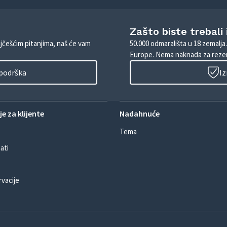
Zašto biste trebali
ajčešćim pitanjima, naš će vam
50.000 odmarališta u 18 zemalja
Europe. Nema naknada za rezer
 podrška
Iz
e za klijente
Nadahnuće
Tema
ati
rvacije