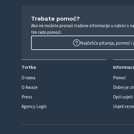
Trebate pomoć?
Ako ne možete pronaći tražene informacije u rubrici s n
tim rado pomoći.
Najčešća pitanja, pomoć i
Tvrtka
Informacij
O nama
Pomoć
O Awaze
Dobro je zn
Press
Opći uvjeti
Agency Login
Uvjeti reze