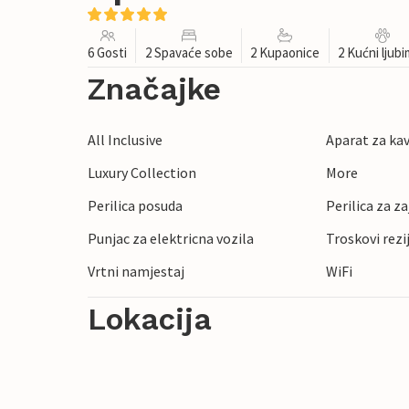
6 Gosti
2 Spavaće sobe
2 Kupaonice
2 Kućni ljub
Značajke
All Inclusive
Aparat za ka
Luxury Collection
More
Perilica posuda
Perilica za z
Punjac za elektricna vozila
Troskovi rezi
Vrtni namjestaj
WiFi
Lokacija