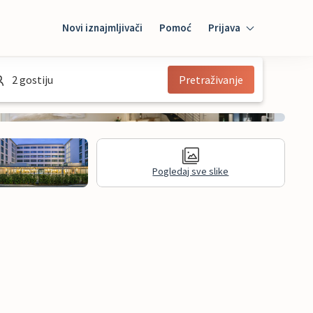
Novi iznajmljivači
Pomoć
Prijava
Prijava
2 gostiju
Pretraživanje
Mybooking
Iznajmljivač
Pogledaj sve slike