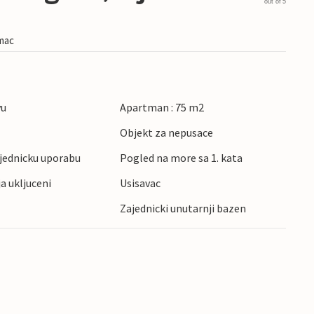
out of 5
imac
vu
Apartman : 75 m2
Objekt za nepusace
ajednicku uporabu
Pogled na more sa 1. kata
ja ukljuceni
Usisavac
Zajednicki unutarnji bazen