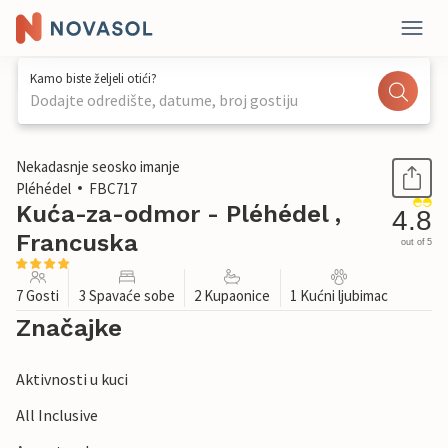
Kamo biste željeli otići?
Dodajte odredište, datume, broj gostiju
1 / 31
Nekadasnje seosko imanje
Pléhédel
FBC717
Kuća-za-odmor - Pléhédel ,
4.8
Francuska
out of 5
7 Gosti
3 Spavaće sobe
2 Kupaonice
1 Kućni ljubimac
Značajke
Aktivnosti u kuci
All Inclusive