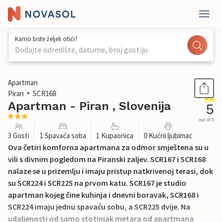
Kamo biste željeli otići?
Dodajte odredište, datume, broj gostiju
1 / 23
Apartman
Piran
SCR168
Apartman - Piran , Slovenija
5
out of 5
3 Gosti
1 Spavaća soba
1 Kupaonica
0 Kućni ljubimac
Ova četiri komforna apartmana za odmor smještena su u
vili s divnim pogledom na Piranski zaljev. SCR167 i SCR168
nalaze se u prizemlju i imaju pristup natkrivenoj terasi, dok
su SCR224 i SCR225 na prvom katu. SCR167 je studio
apartman kojeg čine kuhinja i dnevni boravak, SCR168 i
SCR224 imaju jednu spavaću sobu, a SCR225 dvije. Na
udaljenosti od samo stotinjak metara od apartmana