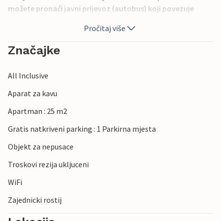
možete pronaći javni prijevoz (autobus) koji povezuje
Piran s Portorožom. Istražite okolicu srednjovjekovnog
Pročitaj više
grada Pirana i prepustite se užitku u lokalnim
gastronomskim delicijama u nekom od brojnih, izvrsnih
Značajke
restorana.
All Inclusive
Aparat za kavu
Apartman : 25 m2
Gratis natkriveni parking : 1 Parkirna mjesta
Objekt za nepusace
Troskovi rezija ukljuceni
WiFi
Zajednicki rostij