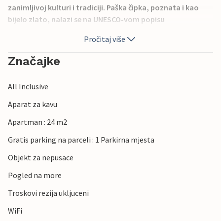
zanimljivoj kulturi i tradiciji. Paška čipka, poznata i kao
bijelo zlato, nalazi se na UNESCO-vom popisu
nematerijalne kulturne baštine. Na plaži Zrće možete
Pročitaj više
doživjeti festival elektronske glazbe uz DJ-e.
Značajke
All Inclusive
Aparat za kavu
Apartman : 24 m2
Gratis parking na parceli : 1 Parkirna mjesta
Objekt za nepusace
Pogled na more
Troskovi rezija ukljuceni
WiFi