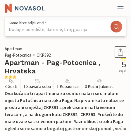
Kamo biste željeli otići?
Dodajte odredište, datume, broj gostiju
1 / 25
Apartman
Pag-Potocnica
CKP392
Apartman - Pag-Potocnica ,
5
Hrvatska
out of
5
3 Gosti
1 Spavaća soba
1 Kupaonica
0 Kućni ljubimac
Ova kuća sa tri apartmana za odmor nalazi se u malom
mjestu Potočnica na otoku Pagu. Na prvom katu nalazi se
prostrani smještaj CKP391 s prekrasnom natkrivenom
terasom, a na drugom katu CKP392 i CKP393. Prošećite do
male uvale sa skrivenom plažom. Raznolikost otoka Paga
ogleda se ne samo u bogatoj gastronomskoj ponudi, već iu