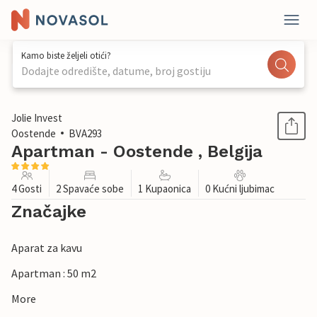
Kamo biste željeli otići?
Dodajte odredište, datume, broj gostiju
1 / 13
Jolie Invest
Oostende
BVA293
Apartman - Oostende , Belgija
4 Gosti
2 Spavaće sobe
1 Kupaonica
0 Kućni ljubimac
Značajke
Aparat za kavu
Apartman : 50 m2
More