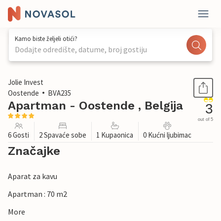
Kamo biste željeli otići?
Dodajte odredište, datume, broj gostiju
1 / 16
Jolie Invest
Oostende
BVA235
Apartman - Oostende , Belgija
3
out of 5
6 Gosti
2 Spavaće sobe
1 Kupaonica
0 Kućni ljubimac
Značajke
Aparat za kavu
Apartman : 70 m2
More