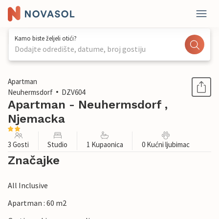
Kamo biste željeli otići?
Dodajte odredište, datume, broj gostiju
1 / 17
Apartman
Neuhermsdorf
DZV604
Apartman - Neuhermsdorf ,
Njemacka
3 Gosti
Studio
1 Kupaonica
0 Kućni ljubimac
Značajke
All Inclusive
Apartman : 60 m2