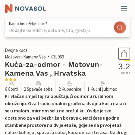
Kamo biste željeli otići?
Dodajte odredište, datume, broj gostiju
1 / 26
Dvojna kuca
Motovun-Kamena Vas
CIL969
Kuća-za-odmor - Motovun-
3.2
Kamena Vas , Hrvatska
out of 5
6 Gosti
2 Spavaće sobe
2 Kupaonice
1 Kućni ljubimac
Privlačan smještaj za opuštajući odmor u ruralnom
okruženju. Ova tradicionalno građena dvojna kuća nalazi
se u malom, mirnom selu na brežuljku. Ovdje je sve
dostupno za Vaš bezbrižan boravak. Naći ćete ugodne
stambene prostore na dvije etaže, gdje se na prvoj etaži
nalazi kuhinja, spavaća soba, kupaonica i terasa. Na drugi