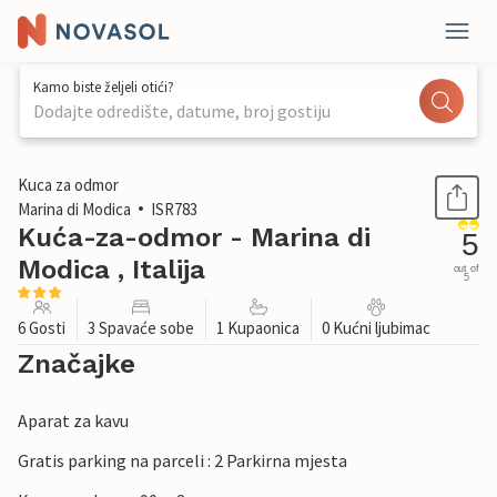
Kamo biste željeli otići?
Dodajte odredište, datume, broj gostiju
1 / 17
Kuca za odmor
Marina di Modica
ISR783
Kuća-za-odmor - Marina di
5
Modica , Italija
out of
5
6 Gosti
3 Spavaće sobe
1 Kupaonica
0 Kućni ljubimac
Značajke
Aparat za kavu
Gratis parking na parceli : 2 Parkirna mjesta