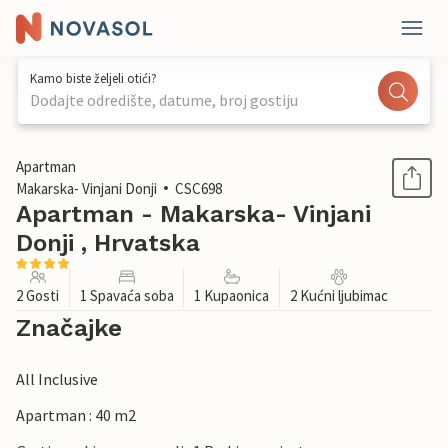
Kamo biste željeli otići?
Dodajte odredište, datume, broj gostiju
1 / 20
Apartman
Makarska- Vinjani Donji
CSC698
Apartman - Makarska- Vinjani
Donji , Hrvatska
2 Gosti
1 Spavaća soba
1 Kupaonica
2 Kućni ljubimac
Značajke
All Inclusive
Apartman : 40 m2