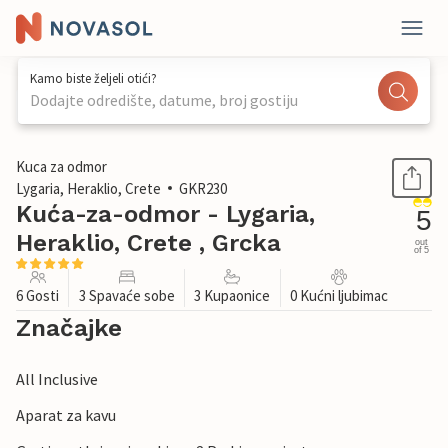
Kamo biste željeli otići?
Dodajte odredište, datume, broj gostiju
1 / 17
Kuca za odmor
Lygaria, Heraklio, Crete
GKR230
Kuća-za-odmor - Lygaria,
5
Heraklio, Crete , Grcka
out
of 5
6 Gosti
3 Spavaće sobe
3 Kupaonice
0 Kućni ljubimac
Značajke
All Inclusive
Aparat za kavu