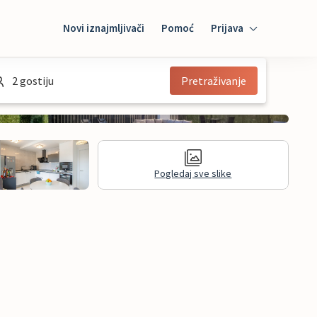
Novi iznajmljivači
Pomoć
Prijava
Prijava
2 gostiju
Pretraživanje
Mybooking
Iznajmljivač
Pogledaj sve slike