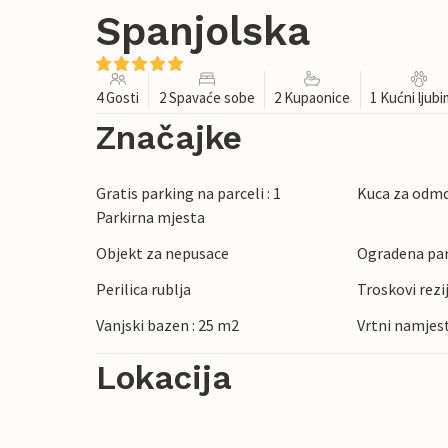
Spanjolska
4 Gosti
2 Spavaće sobe
2 Kupaonice
1 Kućni ljub
Značajke
Gratis parking na parceli : 1
Kuca za odmo
Parkirna mjesta
Objekt za nepusace
Ogradena pa
Perilica rublja
Troskovi rezi
Vanjski bazen : 25 m2
Vrtni namjes
Lokacija