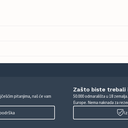
Zašto biste trebali
ajčešćim pitanjima, naš će vam
50.000 odmarališta u 18 zemalja
Europe. Nema naknada za rezer
 podrška
Iz