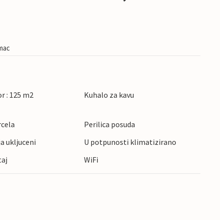
imac
r : 125 m2
Kuhalo za kavu
rcela
Perilica posuda
ja ukljuceni
U potpunosti klimatizirano
taj
WiFi