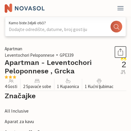
Kamo biste željeli otići?
Dodajte odredište, datume, broj gostiju
1 / 24
Apartman
Leventochori Peloponnese
GPE339
Apartman - Leventochori
2
Peloponnese , Grcka
out
of 5
4 Gosti
2 Spavaće sobe
1 Kupaonica
1 Kućni ljubimac
Značajke
All Inclusive
Aparat za kavu