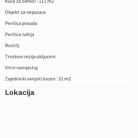
Kuca za odmor : 111 m2
Objekt za nepusace
Perilica posuda
Perilica rublja
Rostilj
Troskovi rezija ukljuceni
Vrtni namjestaj
Zajednicki vanjski bazen : 32 m2
Lokacija