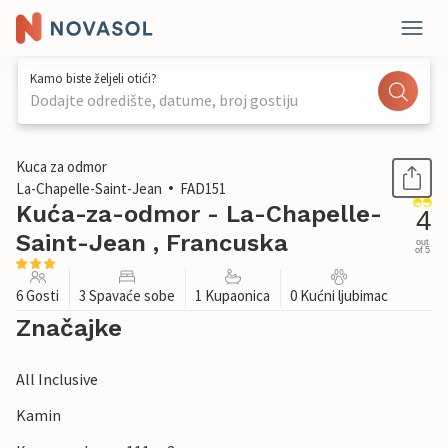
Kamo biste željeli otići?
Dodajte odredište, datume, broj gostiju
1 / 19
Kuca za odmor
La-Chapelle-Saint-Jean
FAD151
Kuća-za-odmor - La-Chapelle-
4
Saint-Jean , Francuska
out
of 5
6 Gosti
3 Spavaće sobe
1 Kupaonica
0 Kućni ljubimac
Značajke
All Inclusive
Kamin