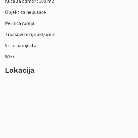
Kuca za odmor : 100 m2
Objekt za nepusace
Perilica rublja
Troskovi rezija ukljuceni
Vrtni namjestaj
WiFi
Lokacija