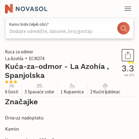
Kamo biste željeli otići?
Dodajte odredište, datume, broj gostiju
1 / 17
Kuca za odmor
La Azohía
ECM274
Kuća-za-odmor - La Azohía ,
3.3
Spanjolska
out of 5
6 Gosti
3 Spavaće sobe
1 Kupaonica
2 Kućni ljubimac
Značajke
Drva uz nadoplatu
Kamin