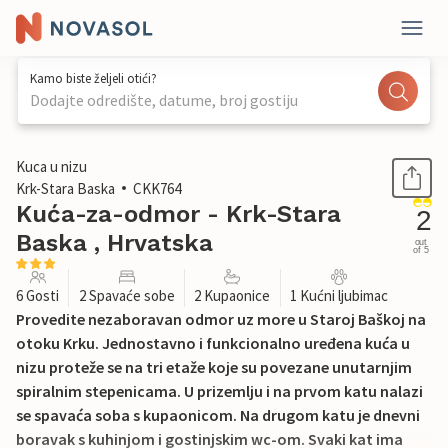
Kamo biste željeli otići?
Dodajte odredište, datume, broj gostiju
1 / 36
Kuca u nizu
Krk-Stara Baska
CKK764
Kuća-za-odmor - Krk-Stara
2
Baska , Hrvatska
out
of 5
6 Gosti
2 Spavaće sobe
2 Kupaonice
1 Kućni ljubimac
Provedite nezaboravan odmor uz more u Staroj Baškoj na
otoku Krku. Jednostavno i funkcionalno uređena kuća u
nizu proteže se na tri etaže koje su povezane unutarnjim
spiralnim stepenicama. U prizemlju i na prvom katu nalazi
se spavaća soba s kupaonicom. Na drugom katu je dnevni
boravak s kuhinjom i gostinjskim wc-om. Svaki kat ima