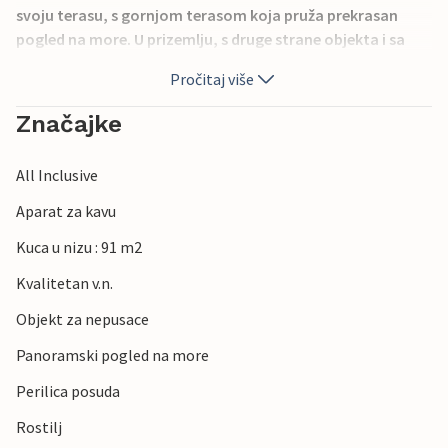
svoju terasu, s gornjom terasom koja pruža prekrasan
pogled na more. U prizemlju, s druge strane objekta i sa
posebnim ulazom, nalazi se konoba sa kaminom Konoba.
Pročitaj više
U Baškoj se nalaze brojne trgovine i restorani. Drugo
parkirno mjesto se naplaćuje.
Značajke
All Inclusive
Aparat za kavu
Kuca u nizu : 91 m2
Kvalitetan v.n.
Objekt za nepusace
Panoramski pogled na more
Perilica posuda
Rostilj