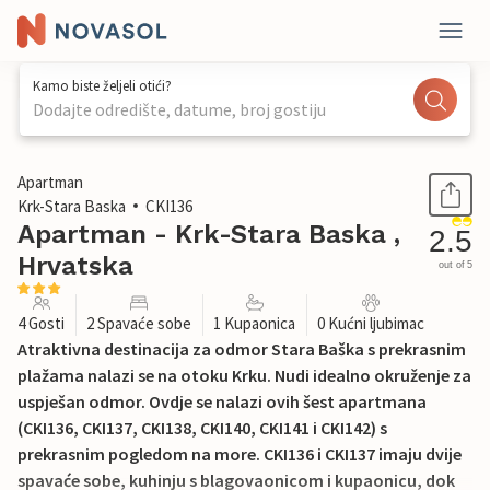
Kamo biste željeli otići?
Dodajte odredište, datume, broj gostiju
1 / 23
Apartman
Krk-Stara Baska
CKI136
Apartman - Krk-Stara Baska ,
2.5
Hrvatska
out of 5
4 Gosti
2 Spavaće sobe
1 Kupaonica
0 Kućni ljubimac
Atraktivna destinacija za odmor Stara Baška s prekrasnim
plažama nalazi se na otoku Krku. Nudi idealno okruženje za
uspješan odmor. Ovdje se nalazi ovih šest apartmana
(CKI136, CKI137, CKI138, CKI140, CKI141 i CKI142) s
prekrasnim pogledom na more. CKI136 i CKI137 imaju dvije
spavaće sobe, kuhinju s blagovaonicom i kupaonicu, dok