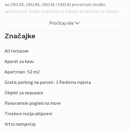
su CKI138, CKI140, CKI141 i CKI142 prostrani studio
apartmani. Svaki smještaj za odmor praktično je i lijepo
namješten te ima balkon. Prve plaže su na pješačkoj
Pročitaj više
udaljenosti. Tijekom svog boravka možete temeljito
istražiti zanimljiv otok s bogatom kulturnom baštinom,
Značajke
izvrsnom gastronomskom ponudom, prekrasnim uvalama
i mediteranskom vegetacijom. U prizemlju zgrade nalazi se
All Inclusive
restoran.
Aparat za kavu
Apartman : 52 m2
Gratis parking na parceli : 1 Parkirna mjesta
Objekt za nepusace
Panoramski pogled na more
Troskovi rezija ukljuceni
Vrtni namjestaj