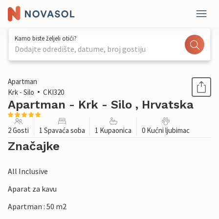
Kamo biste željeli otići?
Dodajte odredište, datume, broj gostiju
1 / 31
Apartman
Krk - Silo
CKI320
Apartman - Krk - Silo , Hrvatska
2 Gosti
1 Spavaća soba
1 Kupaonica
0 Kućni ljubimac
Značajke
All Inclusive
Aparat za kavu
Apartman : 50 m2