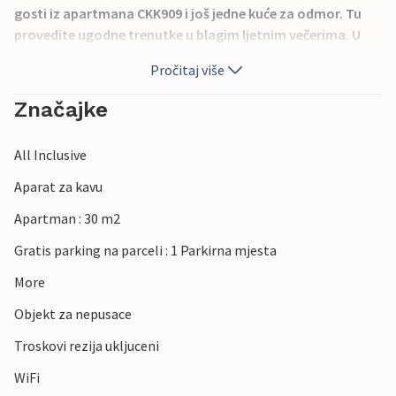
gosti iz apartmana CKK909 i još jedne kuće za odmor. Tu
provedite ugodne trenutke u blagim ljetnim večerima. U
obližnjem mjestu Malinska pronaći ćete prekrasne plaže,
Pročitaj više
restorane i pregršt zabave za aktivan odmor. Kušajte
izvrsne tradicionalne specijalitete i domaća vina otoka
Značajke
Krka. Uživajte u opuštajućem i raznolikom odmoru u ovoj
prekrasnoj kući za odmor.
All Inclusive
Aparat za kavu
Apartman : 30 m2
Gratis parking na parceli : 1 Parkirna mjesta
More
Objekt za nepusace
Troskovi rezija ukljuceni
WiFi