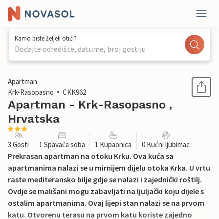
Kamo biste željeli otići?
Dodajte odredište, datume, broj gostiju
1 / 20
Apartman
Krk-Rasopasno
CKK962
Apartman - Krk-Rasopasno ,
Hrvatska
3 Gosti
1 Spavaća soba
1 Kupaonica
0 Kućni ljubimac
Prekrasan apartman na otoku Krku. Ova kuća sa
apartmanima nalazi se u mirnijem dijelu otoka Krka. U vrtu
raste mediteransko bilje gdje se nalazi i zajednički roštilj.
Ovdje se mališani mogu zabavljati na ljuljački koju dijele s
ostalim apartmanima. Ovaj lijepi stan nalazi se na prvom
katu. Otvorenu terasu na prvom katu koriste zajedno