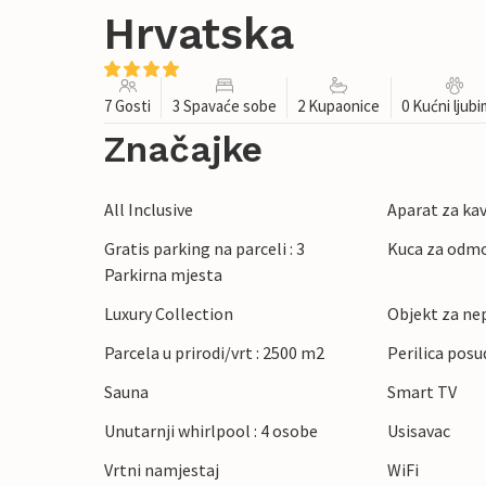
Hrvatska
7 Gosti
3 Spavaće sobe
2 Kupaonice
0 Kućni ljub
Značajke
All Inclusive
Aparat za ka
Gratis parking na parceli : 3
Kuca za odmo
Parkirna mjesta
Luxury Collection
Objekt za ne
Parcela u prirodi/vrt : 2500 m2
Perilica posu
Sauna
Smart TV
Unutarnji whirlpool : 4 osobe
Usisavac
Vrtni namjestaj
WiFi