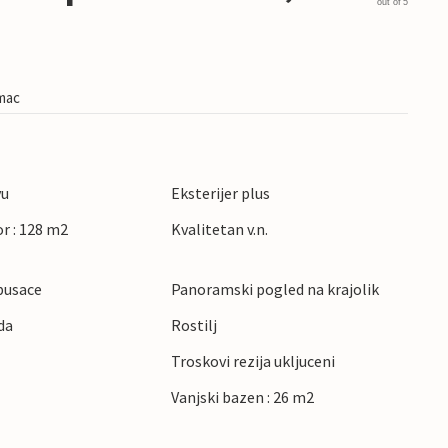
out of 5
imac
vu
Eksterijer plus
r : 128 m2
Kvalitetan v.n.
pusace
Panoramski pogled na krajolik
da
Rostilj
Troskovi rezija ukljuceni
Vanjski bazen : 26 m2