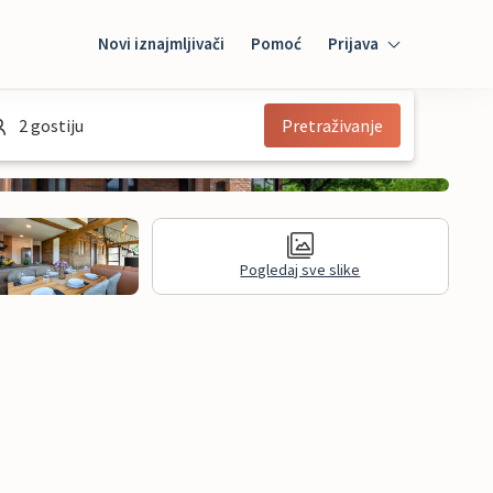
Novi iznajmljivači
Pomoć
Prijava
Prijava
2 gostiju
Pretraživanje
Mybooking
Iznajmljivač
Pogledaj sve slike