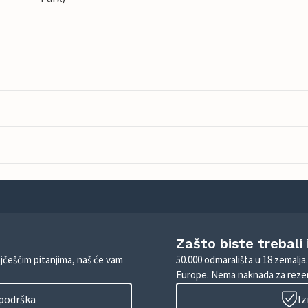
Zašto biste trebali
ajčešćim pitanjima, naš će vam
50.000 odmarališta u 18 zemalja
Europe. Nema naknada za rezer
 podrška
Iz