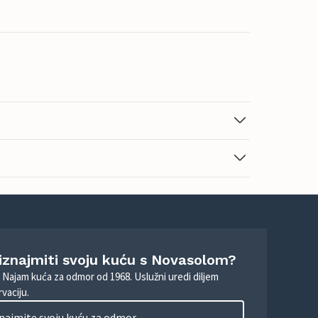
 iznajmiti svoju kuću s Novasolom?
. Najam kuća za odmor od 1968. Uslužni uredi diljem
vaciju.
najmite svoju kuću za odmor