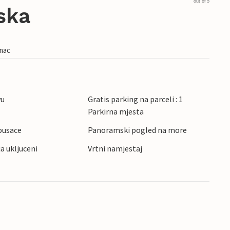
out of 5
ska
imac
vu
Gratis parking na parceli : 1
Parkirna mjesta
pusace
Panoramski pogled na more
ja ukljuceni
Vrtni namjestaj