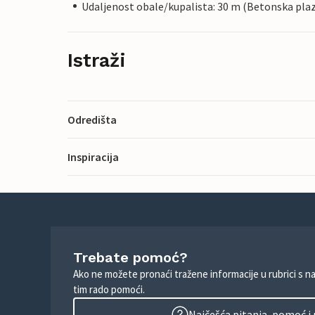
Udaljenost obale/kupalista: 30 m (Betonska pla
Istraži
Odredišta
Inspiracija
Trebate pomoć?
Ako ne možete pronaći tražene informacije u rubrici s n
tim rado pomoći.
Najčešća pitanja, pomoć i