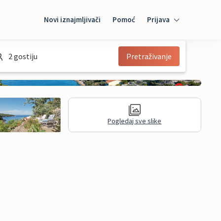
Novi iznajmljivači
Pomoć
Prijava
Prijava
2 gostiju
Pretraživanje
Mybooking
Iznajmljivač
Pogledaj sve slike