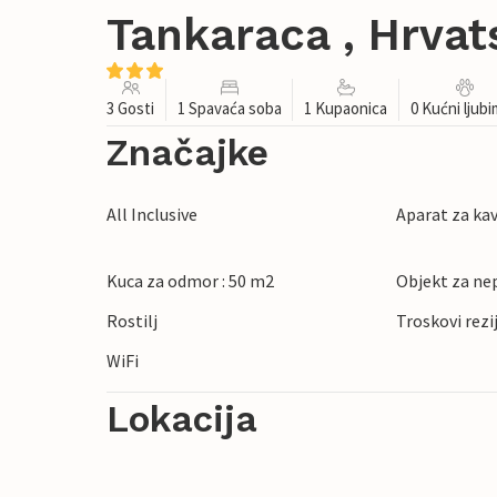
Tankaraca , Hrvat
3 Gosti
1 Spavaća soba
1 Kupaonica
0 Kućni ljub
Značajke
All Inclusive
Aparat za ka
Kuca za odmor : 50 m2
Objekt za ne
Rostilj
Troskovi rezi
WiFi
Lokacija