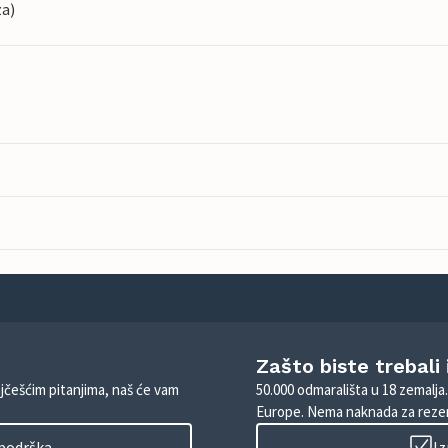
za)
Zašto biste trebali
ajčešćim pitanjima, naš će vam
50.000 odmarališta u 18 zemalja
Europe. Nema naknada za rezer
 podrška
Iz