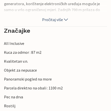
generatora, korištenje elektroničkih uređaja moguće je
samo u vrlo ograničenoj mjeri. Zadnjih 700 m prilaza do
kuće nije asfaltirano pa treba voziti malo opreznije.
Pročitaj više
Kamenita staza duga oko 80 m vodi vas od ulice do
zelenog vanjskog prostora kuće.
Značajke
All Inclusive
Kuca za odmor : 87 m2
Kvalitetan v.n.
Objekt za nepusace
Panoramski pogled na more
Parcela direktno na obali : 1100 m2
Pec na drva
Rostilj