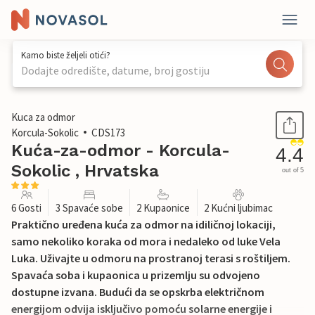
Kamo biste željeli otići?
Dodajte odredište, datume, broj gostiju
1 / 32
Kuca za odmor
Korcula-Sokolic
CDS173
Kuća-za-odmor - Korcula-
4.4
Sokolic , Hrvatska
out of 5
6 Gosti
3 Spavaće sobe
2 Kupaonice
2 Kućni ljubimac
Praktično uređena kuća za odmor na idiličnoj lokaciji,
samo nekoliko koraka od mora i nedaleko od luke Vela
Luka. Uživajte u odmoru na prostranoj terasi s roštiljem.
Spavaća soba i kupaonica u prizemlju su odvojeno
dostupne izvana. Budući da se opskrba električnom
energijom odvija isključivo pomoću solarne energije i