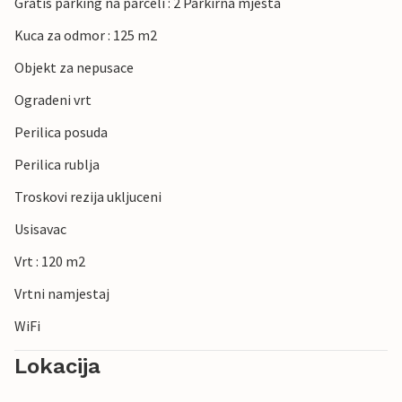
Gratis parking na parceli : 2 Parkirna mjesta
Kuca za odmor : 125 m2
Objekt za nepusace
Ogradeni vrt
Perilica posuda
Perilica rublja
Troskovi rezija ukljuceni
Usisavac
Vrt : 120 m2
Vrtni namjestaj
WiFi
Lokacija