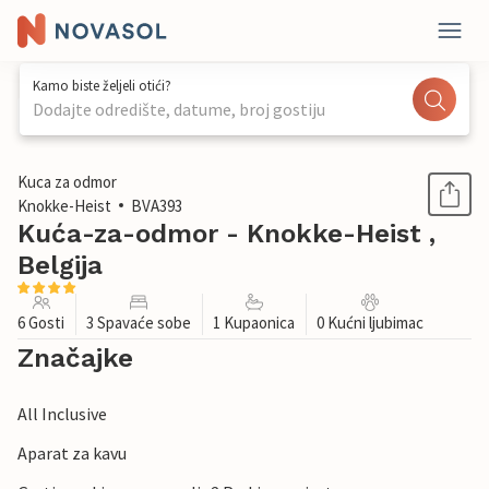
Kamo biste željeli otići?
Dodajte odredište, datume, broj gostiju
1 / 24
Kuca za odmor
Knokke-Heist
BVA393
Kuća-za-odmor - Knokke-Heist ,
Belgija
6 Gosti
3 Spavaće sobe
1 Kupaonica
0 Kućni ljubimac
Značajke
All Inclusive
Aparat za kavu