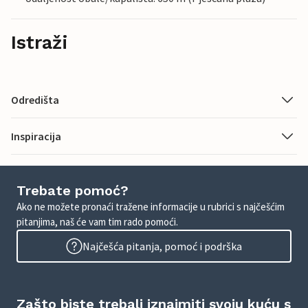
Istraži
Odredišta
Inspiracija
Trebate pomoć?
Ako ne možete pronaći tražene informacije u rubrici s najčešćim
pitanjima, naš će vam tim rado pomoći.
Najčešća pitanja, pomoć i podrška
Zašto biste trebali iznajmiti svoju kuću s