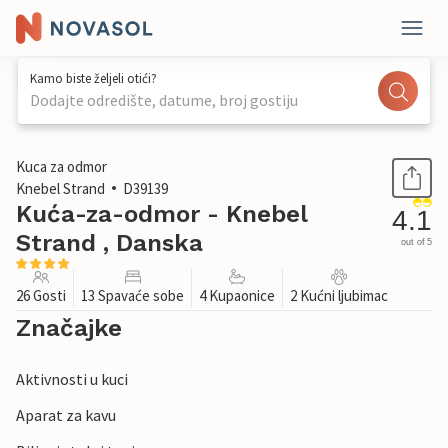
Kamo biste željeli otići?
Dodajte odredište, datume, broj gostiju
1 / 58
Kuca za odmor
Knebel Strand
D39139
Kuća-za-odmor - Knebel
4.1
Strand , Danska
out of 5
26 Gosti
13 Spavaće sobe
4 Kupaonice
2 Kućni ljubimac
Značajke
Aktivnosti u kuci
Aparat za kavu