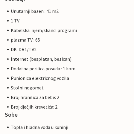
Unutarnji bazen : 41 m2
1 TV
Kabelska: njem/skand. programi
plazma TV : 65
DK-DR1/TV2
Internet (besplatan, bezican)
Dodatna perilica posuda : 1 kom.
Punionica elektricnog vozila
Stolni nogomet
Broj hranilica za bebe: 2
Broj dječjih krevetića: 2
Sobe
Topla i hladna voda u kuhinji