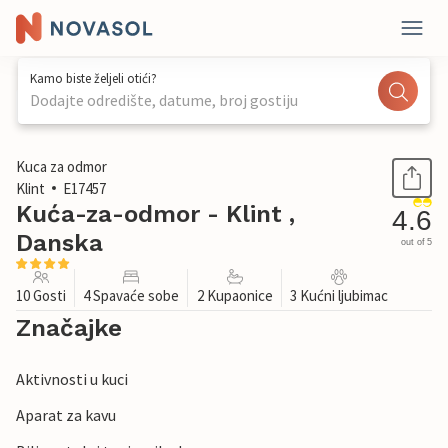
Kamo biste željeli otići?
Dodajte odredište, datume, broj gostiju
1 / 39
Kuca za odmor
Klint
E17457
Kuća-za-odmor - Klint ,
4.6
Danska
out of 5
10 Gosti
4 Spavaće sobe
2 Kupaonice
3 Kućni ljubimac
Značajke
Aktivnosti u kuci
Aparat za kavu