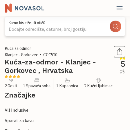
Kamo biste željeli otići?
Dodajte odredište, datume, broj gostiju
1 / 25
Kuca za odmor
Klanjec - Gorkovec
CCC520
Kuća-za-odmor - Klanjec -
5
Gorkovec , Hrvatska
out
of 5
2 Gosti
1 Spavaća soba
1 Kupaonica
2 Kućni ljubimac
Značajke
All Inclusive
Aparat za kavu