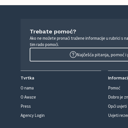
Trebate pomoć?
Ako ne možete pronaći tražene informacije u rubrici s n
tim rado pomoći.
Najčešća pitanja, pomoć i
Tvrtka
Informacij
O nama
Pomoć
O Awaze
Dobro je zn
Press
Opći uvjeti
Agency Login
Uvjeti reze