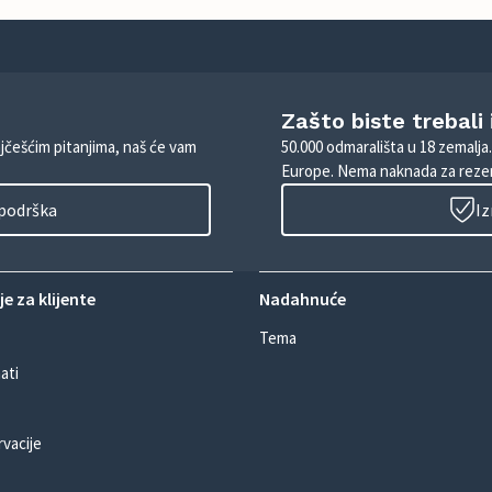
Zašto biste trebali
ajčešćim pitanjima, naš će vam
50.000 odmarališta u 18 zemalja
Europe. Nema naknada za rezer
 podrška
Iz
e za klijente
Nadahnuće
Tema
ati
rvacije