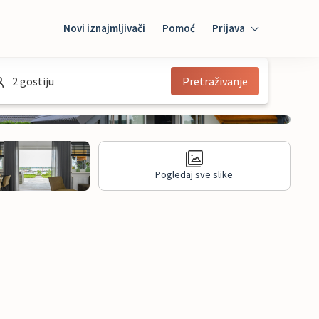
Novi iznajmljivači
Pomoć
Prijava
Prijava
2 gostiju
Pretraživanje
Mybooking
Iznajmljivač
Pogledaj sve slike