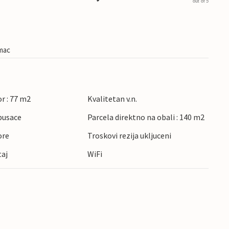
out of 5
imac
r : 77 m2
Kvalitetan v.n.
pusace
Parcela direktno na obali : 140 m2
ore
Troskovi rezija ukljuceni
taj
WiFi