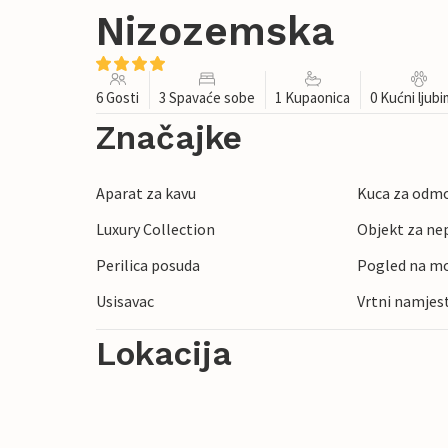
Nizozemska
6 Gosti
3 Spavaće sobe
1 Kupaonica
0 Kućni ljub
Značajke
Aparat za kavu
Kuca za odmo
Luxury Collection
Objekt za ne
Perilica posuda
Pogled na m
Usisavac
Vrtni namjes
Lokacija