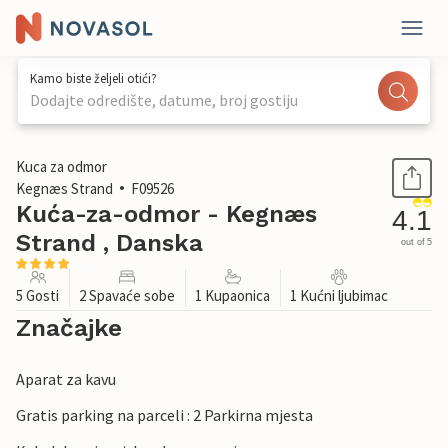
Kamo biste željeli otići?
Dodajte odredište, datume, broj gostiju
1 / 23
Kuca za odmor
Kegnæs Strand
F09526
Kuća-za-odmor - Kegnæs
4.1
Strand , Danska
out of 5
5 Gosti
2 Spavaće sobe
1 Kupaonica
1 Kućni ljubimac
Značajke
Aparat za kavu
Gratis parking na parceli : 2 Parkirna mjesta