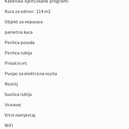
Kabelska: njem/skand. programi
Kuca za odmor : 114 m2
Objekt za nepusace
pametna kuca
Perilica posuda
Perilica rublja
Privatni vrt
Punjac za elektricna vozila
Rostilj
Susilica rublja
Usisavac
Vrtni namjestaj
WiFi