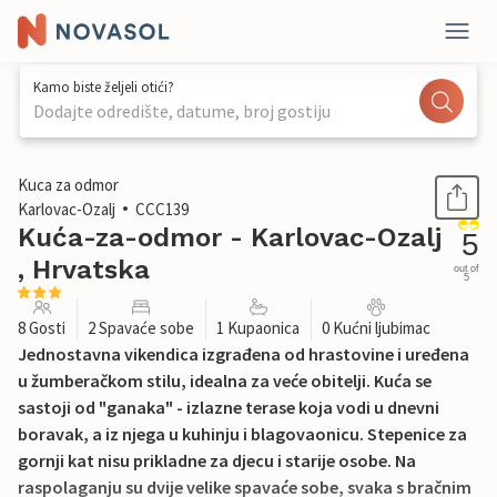
Kamo biste željeli otići?
Dodajte odredište, datume, broj gostiju
1 / 45
Kuca za odmor
Karlovac-Ozalj
CCC139
Kuća-za-odmor - Karlovac-Ozalj
5
, Hrvatska
out of
5
8 Gosti
2 Spavaće sobe
1 Kupaonica
0 Kućni ljubimac
Jednostavna vikendica izgrađena od hrastovine i uređena
u žumberačkom stilu, idealna za veće obitelji. Kuća se
sastoji od "ganaka" - izlazne terase koja vodi u dnevni
boravak, a iz njega u kuhinju i blagovaonicu. Stepenice za
gornji kat nisu prikladne za djecu i starije osobe. Na
raspolaganju su dvije velike spavaće sobe, svaka s bračnim