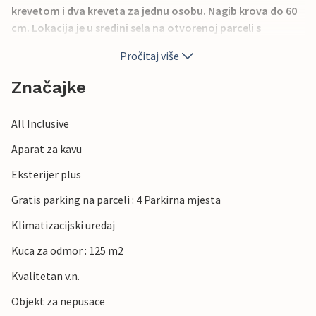
krevetom i dva kreveta za jednu osobu. Nagib krova do 60
cm. Lokacija je u sredini sela na otvorenoj parceli s
pogledom na zelenilo. Ljubitelji sporta i aktivnog odmora
Pročitaj više
rado će koristiti pješačku stazu koja prolazi kroz naselje,
au blizini se nalazi nekoliko biciklističkih staza. Uživajte u
Značajke
prekrasnoj prirodi i svježem zraku dok planinarite u
obližnjoj šumi.
All Inclusive
Aparat za kavu
Eksterijer plus
Gratis parking na parceli : 4 Parkirna mjesta
Klimatizacijski uredaj
Kuca za odmor : 125 m2
Kvalitetan v.n.
Objekt za nepusace