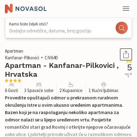
Kamo biste željeli otići?
Dodajte odredište, datume, broj gostiju
1 / 57
Apartman
Kanfanar-Pilkovici
CIV640
Apartman - Kanfanar-Pilkovici ,
5
Hrvatska
out of
5
6 Gosti
3 Spavaće sobe
2 Kupaonice
1 Kućni ljubimac
Provedite opuštajući odmor u prekrasnom ruralnom
okruženju Istre u ovim ukusno uređenim apartmanima.
Bazen koji je na raspolaganju nekoliko apartmana za
odmor nalazi se u lijepo uređenom vrtu. Posjetite
romantični stari grad Rovinj i otkrijte njegove očaravajuće
uske ulice. Ljubitelji prirode uživat će u raznolikom odmoru