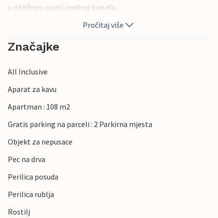
u obližnjoj oazi Limskog kanala.
Pročitaj više
Značajke
All Inclusive
Aparat za kavu
Apartman : 108 m2
Gratis parking na parceli : 2 Parkirna mjesta
Objekt za nepusace
Pec na drva
Perilica posuda
Perilica rublja
Rostilj