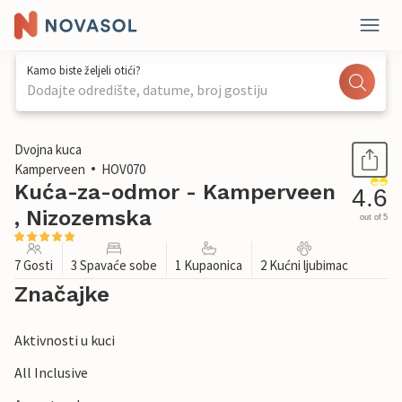
Kamo biste željeli otići?
Dodajte odredište, datume, broj gostiju
1 / 30
Dvojna kuca
Kamperveen
HOV070
Kuća-za-odmor - Kamperveen
4.6
, Nizozemska
out of 5
7 Gosti
3 Spavaće sobe
1 Kupaonica
2 Kućni ljubimac
Značajke
Aktivnosti u kuci
All Inclusive