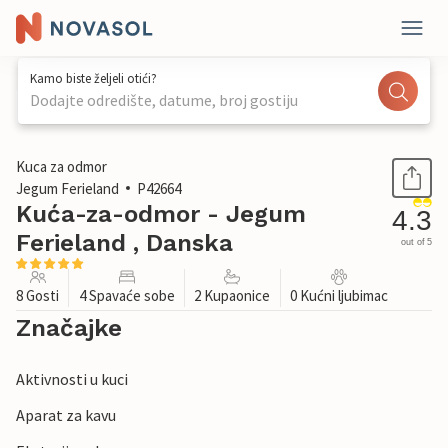
Kamo biste željeli otići?
Dodajte odredište, datume, broj gostiju
1 / 31
Kuca za odmor
Jegum Ferieland
P42664
Kuća-za-odmor - Jegum
4.3
Ferieland , Danska
out of 5
8 Gosti
4 Spavaće sobe
2 Kupaonice
0 Kućni ljubimac
Značajke
Aktivnosti u kuci
Aparat za kavu