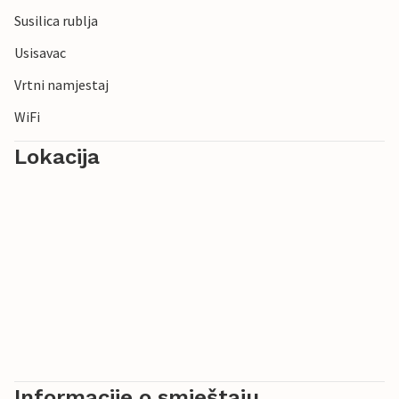
Susilica rublja
Usisavac
Vrtni namjestaj
WiFi
Lokacija
Informacije o smještaju