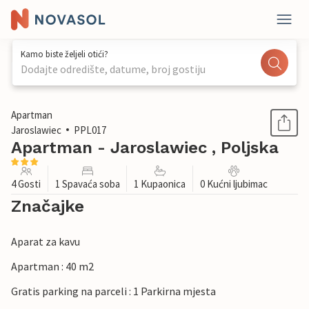
Kamo biste željeli otići?
Dodajte odredište, datume, broj gostiju
1 / 12
Apartman
Jaroslawiec
PPL017
Apartman - Jaroslawiec , Poljska
4 Gosti
1 Spavaća soba
1 Kupaonica
0 Kućni ljubimac
Značajke
Aparat za kavu
Apartman : 40 m2
Gratis parking na parceli : 1 Parkirna mjesta