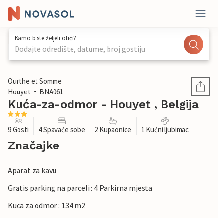
Kamo biste željeli otići?
Dodajte odredište, datume, broj gostiju
1 / 19
Ourthe et Somme
Houyet
BNA061
Kuća-za-odmor - Houyet , Belgija
9 Gosti
4 Spavaće sobe
2 Kupaonice
1 Kućni ljubimac
Značajke
Aparat za kavu
Gratis parking na parceli : 4 Parkirna mjesta
Kuca za odmor : 134 m2