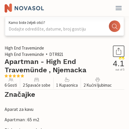
Kamo biste željeli otići?
Dodajte odredište, datume, broj gostiju
1 / 32
High End Travemünde
High End Travemünde
DTR821
Apartman - High End
4.1
Travemünde , Njemacka
out of 5
6 Gosti
2 Spavaće sobe
1 Kupaonica
2 Kućni ljubimac
Značajke
Aparat za kavu
Apartman : 65 m2