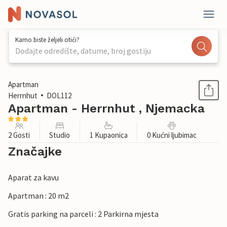
Kamo biste željeli otići?
Dodajte odredište, datume, broj gostiju
1 / 25
Apartman
Herrnhut
DOL112
Apartman - Herrnhut , Njemacka
2 Gosti
Studio
1 Kupaonica
0 Kućni ljubimac
Značajke
Aparat za kavu
Apartman : 20 m2
Gratis parking na parceli : 2 Parkirna mjesta