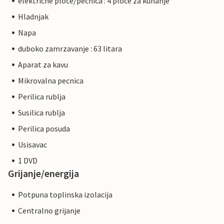
elektricne ploce/pecnica : 4 ploče za kuhanje
Hladnjak
Napa
duboko zamrzavanje : 63 litara
Aparat za kavu
Mikrovalna pecnica
Perilica rublja
Susilica rublja
Perilica posuda
Usisavac
1 DVD
Grijanje/energija
Potpuna toplinska izolacija
Centralno grijanje