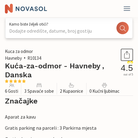
Kamo biste željeli otići?
Dodajte odredište, datume, broj gostiju
1 / 46
Kuca za odmor
Havneby
R10134
Kuća-za-odmor - Havneby ,
4.5
Danska
out of 5
6 Gosti
3 Spavaće sobe
2 Kupaonice
0 Kućni ljubimac
Značajke
Aparat za kavu
Gratis parking na parceli : 3 Parkirna mjesta