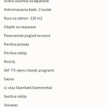
Gratis ulaznica za aqualand
Hidromasazna kada : 2 osobe
Kuca za odmor : 120 m2
Objekt za nepusace
Panoramski pogled na more
Perilica posuda
Perilica rublja
Rostilj
SAT TV: njem./skand. programi
Sauna
sl. ulaz Skærbæk Svømmehal
Susilica rublja
Usisavac