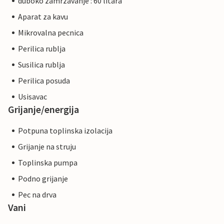
duboko zamrzavanje : 60 litara
Aparat za kavu
Mikrovalna pecnica
Perilica rublja
Susilica rublja
Perilica posuda
Usisavac
Grijanje/energija
Potpuna toplinska izolacija
Grijanje na struju
Toplinska pumpa
Podno grijanje
Pec na drva
Vani