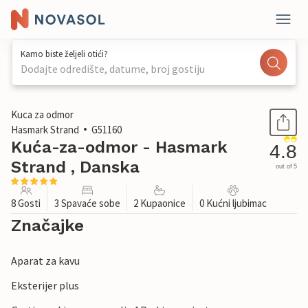
Kamo biste željeli otići?
Dodajte odredište, datume, broj gostiju
1 / 25
Kuca za odmor
Hasmark Strand
G51160
Kuća-za-odmor - Hasmark
4.8
Strand , Danska
out of 5
8 Gosti
3 Spavaće sobe
2 Kupaonice
0 Kućni ljubimac
Značajke
Aparat za kavu
Eksterijer plus