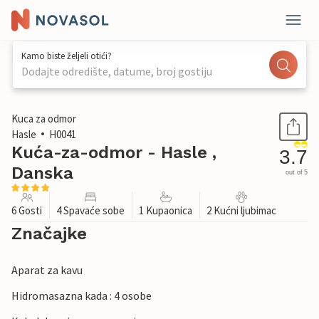
Kamo biste željeli otići?
Dodajte odredište, datume, broj gostiju
1 / 27
Kuca za odmor
Hasle
H0041
Kuća-za-odmor - Hasle ,
3.7
Danska
out of 5
6 Gosti
4 Spavaće sobe
1 Kupaonica
2 Kućni ljubimac
Značajke
Aparat za kavu
Hidromasazna kada : 4 osobe