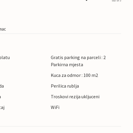
out of 5
imac
platu
Gratis parking na parceli : 2
Parkirna mjesta
Kuca za odmor : 100 m2
da
Perilica rublja
a
Troskovi rezija ukljuceni
taj
WiFi