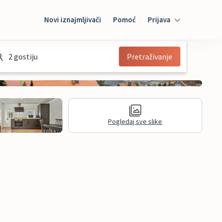
Novi iznajmljivači
Pomoć
Prijava
Prijava
2 gostiju
Pretraživanje
Mybooking
Iznajmljivač
Pogledaj sve slike