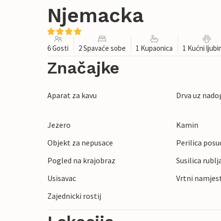
Njemacka
6 Gosti
2 Spavaće sobe
1 Kupaonica
1 Kućni ljub
Značajke
Aparat za kavu
Drva uz nado
Jezero
Kamin
Objekt za nepusace
Perilica posu
Pogled na krajobraz
Susilica rublj
Usisavac
Vrtni namjes
Zajednicki rostij