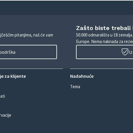
Zašto biste trebali
ajčešćim pitanjima, naš će vam
50.000 odmarališta u 18 zemalja
Europe. Nema naknada za rezer
 podrška
Iz
e za klijente
Nadahnuće
Tema
ati
rvacije