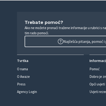
Trebate pomoć?
Ako ne možete pronaći tražene informacije u rubrici s n
tim rado pomoći.
Najčešća pitanja, pomoć i
Tvrtka
Informacij
O nama
Pomoć
O Awaze
Dobro je zn
Press
Opći uvjeti
Agency Login
Uvjeti reze