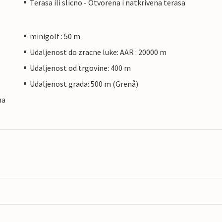
Terasa ili slicno - Otvorena i natkrivena terasa
minigolf : 50 m
Udaljenost do zracne luke: AAR : 20000 m
Udaljenost od trgovine: 400 m
Udaljenost grada: 500 m (Grenå)
na