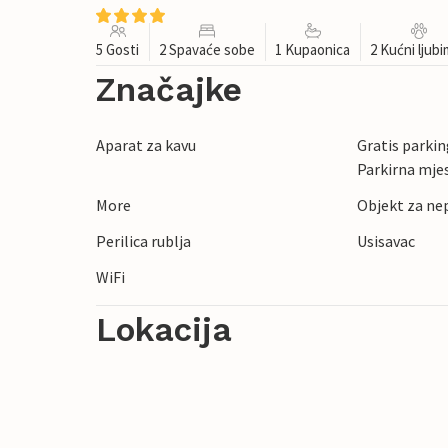
5 Gosti
2 Spavaće sobe
1 Kupaonica
2 Kućni ljub
Značajke
Aparat za kavu
Gratis parking
Parkirna mje
More
Objekt za ne
Perilica rublja
Usisavac
WiFi
Lokacija