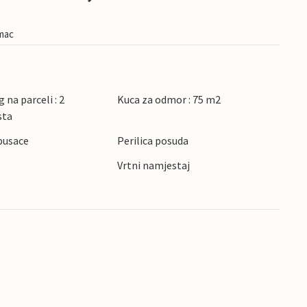
imac
 na parceli : 2
Kuca za odmor : 75 m2
sta
pusace
Perilica posuda
Vrtni namjestaj