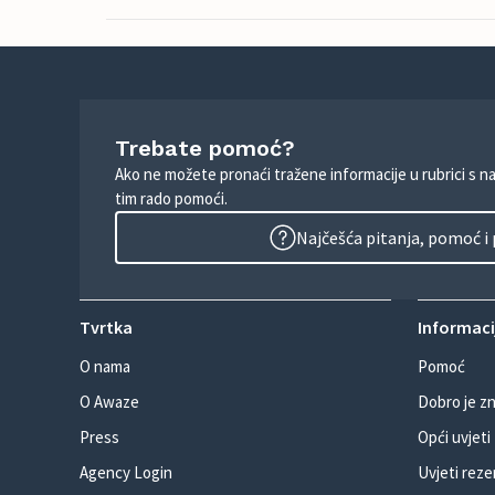
Trebate pomoć?
Ako ne možete pronaći tražene informacije u rubrici s n
tim rado pomoći.
Najčešća pitanja, pomoć i
Tvrtka
Informacij
O nama
Pomoć
O Awaze
Dobro je zn
Press
Opći uvjeti
Agency Login
Uvjeti reze