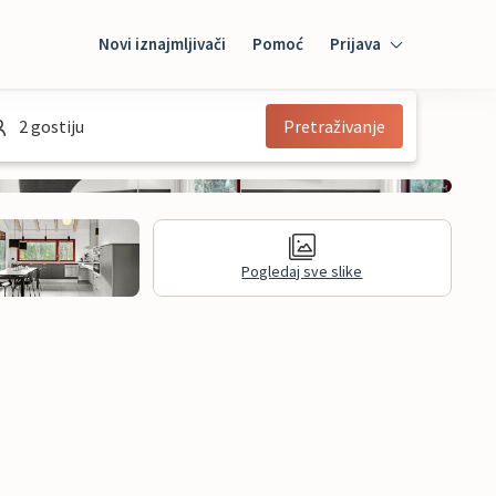
Novi iznajmljivači
Pomoć
Prijava
Prijava
2 gostiju
Pretraživanje
Mybooking
Iznajmljivač
Pogledaj sve slike