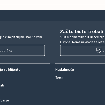
Zašto biste trebali
ajčešćim pitanjima, naš će vam
50.000 odmarališta u 18 zemalja
Europe. Nema naknada za rezer
 podrška
Iz
e za klijente
Nadahnuće
Tema
ati
rvacije