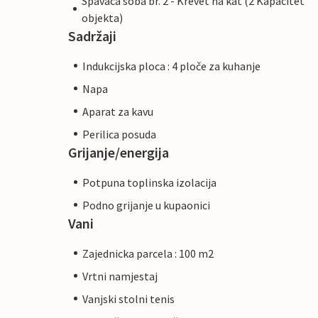
Spavaca soba br. 2 - Krevet na kat (2 Kapacitet
objekta)
Sadržaji
Indukcijska ploca : 4 ploče za kuhanje
Napa
Aparat za kavu
Perilica posuda
Grijanje/energija
Potpuna toplinska izolacija
Podno grijanje u kupaonici
Vani
Zajednicka parcela : 100 m2
Vrtni namjestaj
Vanjski stolni tenis