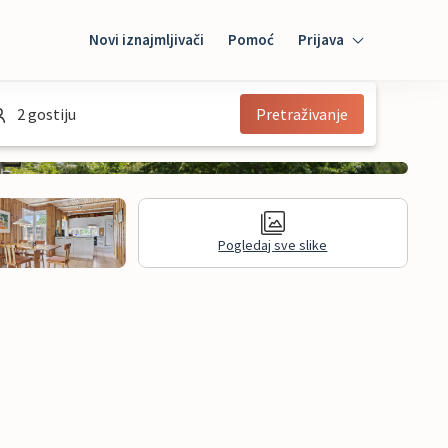
Novi iznajmljivači
Pomoć
Prijava
Prijava
2 gostiju
Pretraživanje
Mybooking
Iznajmljivač
Pogledaj sve slike