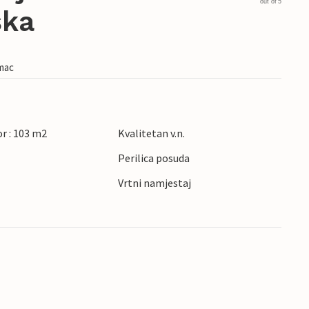
out of 5
ska
imac
r : 103 m2
Kvalitetan v.n.
Perilica posuda
Vrtni namjestaj