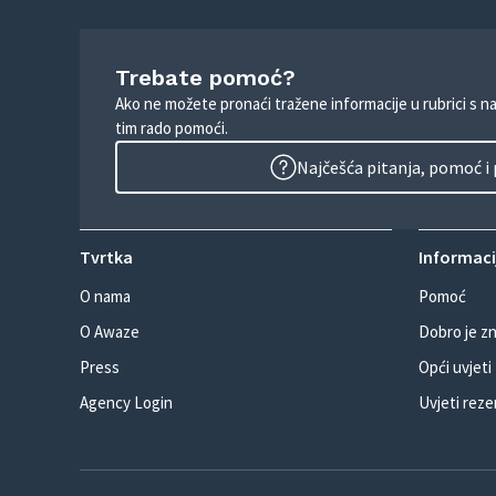
Trebate pomoć?
Ako ne možete pronaći tražene informacije u rubrici s n
tim rado pomoći.
Najčešća pitanja, pomoć i
Tvrtka
Informacij
O nama
Pomoć
O Awaze
Dobro je zn
Press
Opći uvjeti
Agency Login
Uvjeti reze