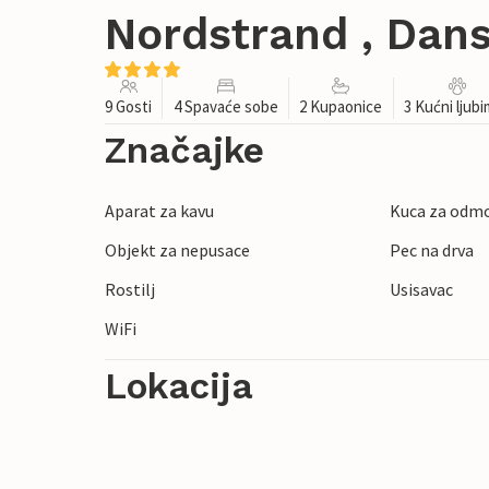
Nordstrand , Dan
9 Gosti
4 Spavaće sobe
2 Kupaonice
3 Kućni ljub
Značajke
Aparat za kavu
Kuca za odmo
Objekt za nepusace
Pec na drva
Rostilj
Usisavac
WiFi
Lokacija