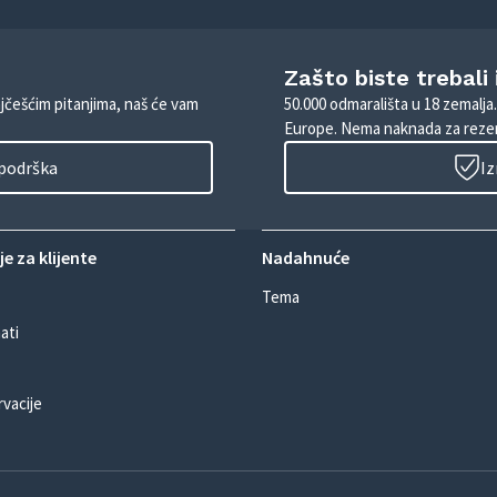
Zašto biste trebali
ajčešćim pitanjima, naš će vam
50.000 odmarališta u 18 zemalja
Europe. Nema naknada za rezer
 podrška
Iz
e za klijente
Nadahnuće
Tema
ati
rvacije