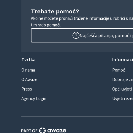
Trebate pomoć?
Ako ne možete pronaći tražene informacije u rubrici s n
tim rado pomoći.
Najčešća pitanja, pomoć i
Tvrtka
Informacij
O nama
Pomoć
O Awaze
Dobro je zn
Press
Opći uvjeti
Agency Login
Uvjeti reze