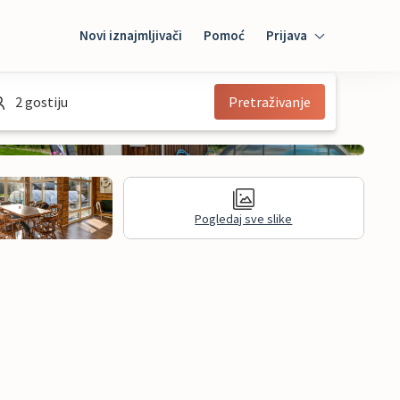
Novi iznajmljivači
Pomoć
Prijava
Prijava
2 gostiju
Pretraživanje
Mybooking
Iznajmljivač
Pogledaj sve slike