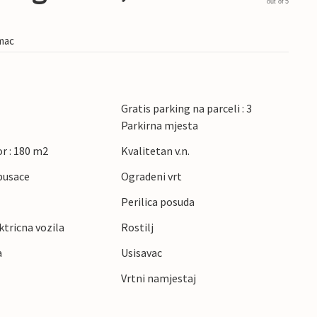
out of 5
imac
Gratis parking na parceli : 3
Parkirna mjesta
r : 180 m2
Kvalitetan v.n.
pusace
Ogradeni vrt
Perilica posuda
ktricna vozila
Rostilj
a
Usisavac
Vrtni namjestaj