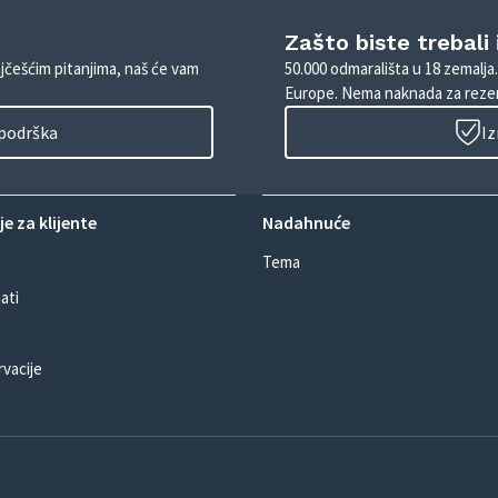
Zašto biste trebali
ajčešćim pitanjima, naš će vam
50.000 odmarališta u 18 zemalja
Europe. Nema naknada za rezer
 podrška
Iz
e za klijente
Nadahnuće
Tema
ati
rvacije