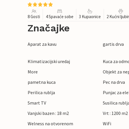
8 Gosti
4 Spavaće sobe
3 Kupaonice
2 Kućni ljub
Značajke
Aparat za kavu
gartis drva
Klimatizacijski uredaj
Kuca za odmo
More
Objekt za ne
pametna kuca
Pec na drva
Perilica rublja
Punjac za ele
Smart TV
Susilica rublj
Vanjski bazen : 18 m2
Vrt : 1200 m2
Welness na otvorenom
WiFi