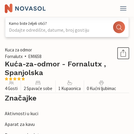
Kamo biste željeli otići?
Dodajte odredište, datume, broj gostiju
1 / 28
Kuca za odmor
Fornalutx
EMI658
Kuća-za-odmor - Fornalutx ,
Spanjolska
4 Gosti
2 Spavaće sobe
1 Kupaonica
0 Kućni ljubimac
Značajke
Aktivnosti u kuci
Aparat za kavu