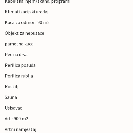
Kabelska: njem/skand. programi
Klimatizacijski uredaj
Kuca za odmor : 90 m2
Objekt za nepusace
pametna kuca
Pec na drva
Perilica posuda
Perilica rublja
Rostilj
Sauna
Usisavac
Vrt : 900 m2
Vrtni namjestaj