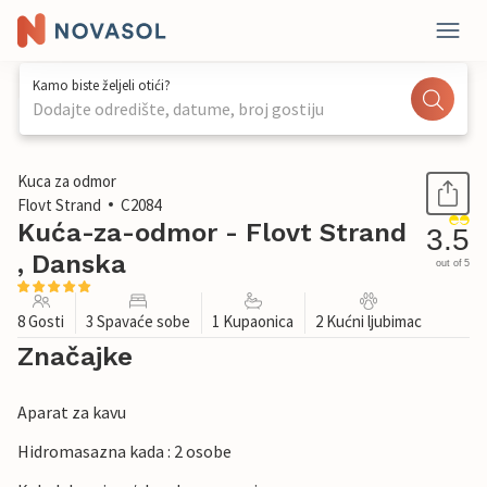
Kamo biste željeli otići?
Dodajte odredište, datume, broj gostiju
1 / 15
Kuca za odmor
Flovt Strand
C2084
Kuća-za-odmor - Flovt Strand
3.5
, Danska
out of 5
8 Gosti
3 Spavaće sobe
1 Kupaonica
2 Kućni ljubimac
Značajke
Aparat za kavu
Hidromasazna kada : 2 osobe