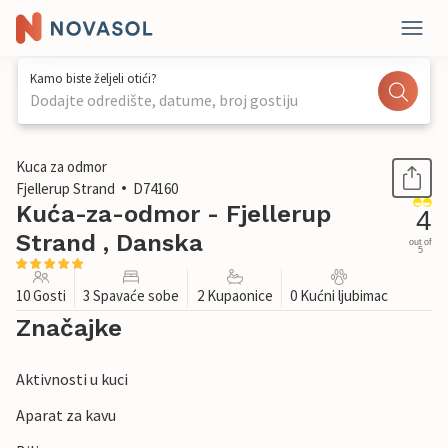
Kamo biste željeli otići?
Dodajte odredište, datume, broj gostiju
1 / 29
Kuca za odmor
Fjellerup Strand
D74160
Kuća-za-odmor - Fjellerup
4
Strand , Danska
out of
5
10 Gosti
3 Spavaće sobe
2 Kupaonice
0 Kućni ljubimac
Značajke
Aktivnosti u kuci
Aparat za kavu