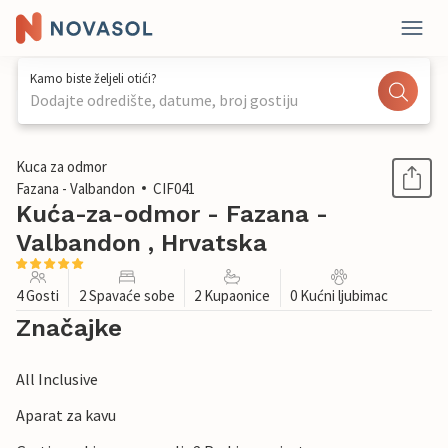
Kamo biste željeli otići?
Dodajte odredište, datume, broj gostiju
1 / 24
Kuca za odmor
Fazana - Valbandon
CIF041
Kuća-za-odmor - Fazana -
Valbandon , Hrvatska
4 Gosti
2 Spavaće sobe
2 Kupaonice
0 Kućni ljubimac
Značajke
All Inclusive
Aparat za kavu